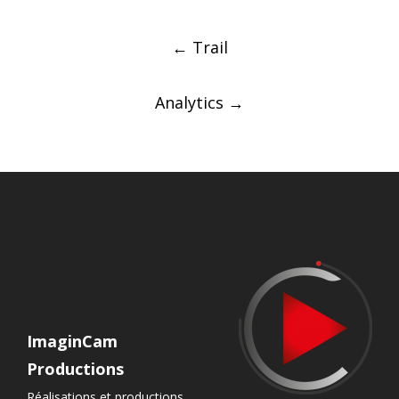
Post
←
Trail
navigation
Analytics
→
ImaginCam
Productions
Réalisations et productions