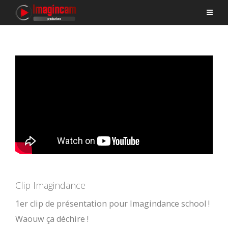
Clip Imagindance
1er clip de présentation pour Imagindance school !
Waouw ça déchire !