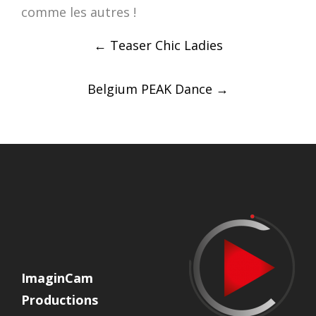
comme les autres !
Post
←
Teaser Chic Ladies
navigation
Belgium PEAK Dance
→
ImaginCam
Productions